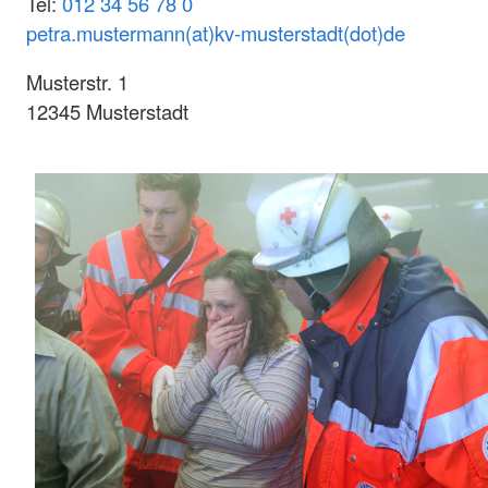
Tel:
012 34 56 78 0
petra.mustermann(at)kv-musterstadt(dot)de
Musterstr. 1
12345 Musterstadt