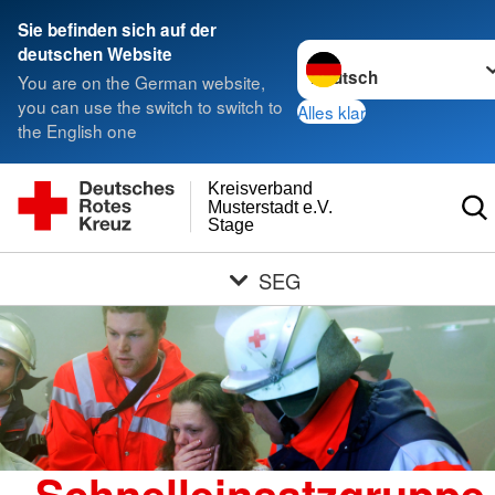
Sie befinden sich auf der
Sprache wechseln zu
deutschen Website
You are on the German website,
you can use the switch to switch to
Alles klar
the English one
Kreisverband
Musterstadt e.V.
Stage
SEG
Schnelleinsatzgruppe