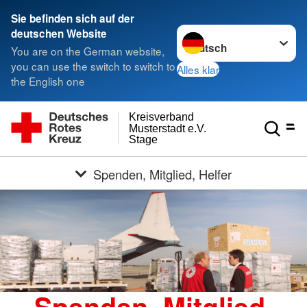
Sie befinden sich auf der
Sprache wechseln zu
deutschen Website
You are on the German website,
you can use the switch to switch to
Alles klar
the English one
Kreisverband
Musterstadt e.V.
Stage
Spenden, Mitglied, Helfer
Spenden, Mitglied,