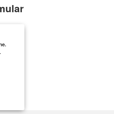
mular
ne.
.