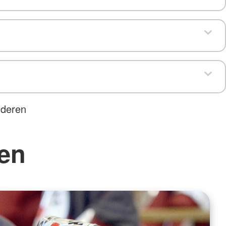
nderen
ten