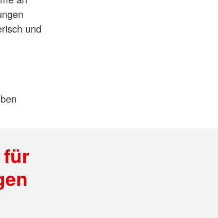
rungen
erisch und
oben
 für
gen