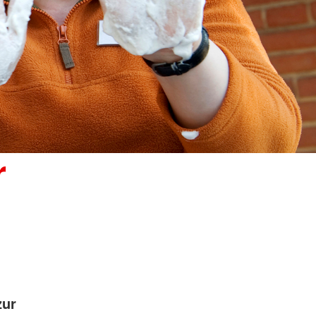
r
zur