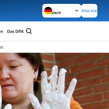
Sprache wechseln zu
Alles klar
en
Das DRK
en