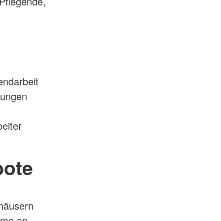
 Pflegende,
endarbeit
rungen
eiter
bote
thäusern
hme an