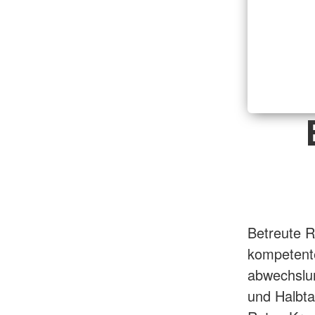
Betreute Re
kompetente
abwechslu
und Halbt