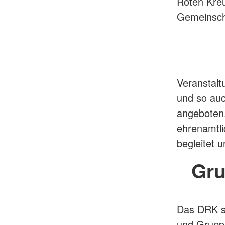
Roten Kreu
Gemeinscha
Veranstalt
und so auc
angeboten.
ehrenamtli
begleitet u
Gru
Das DRK st
und Grupp