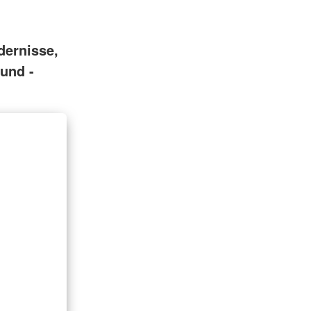
n
dernisse,
und -