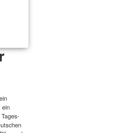
r
ein
 ein
 Tages-
eutschen