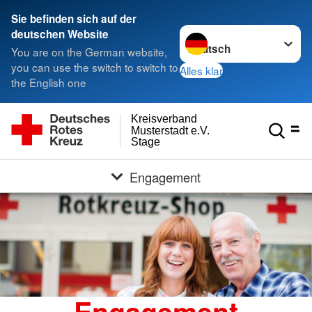
Sie befinden sich auf der
Sprache wechseln zu
deutschen Website
You are on the German website,
you can use the switch to switch to
Alles klar
the English one
Kreisverband
Musterstadt e.V.
Stage
Engagement
Engagement