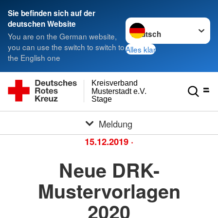
Sie befinden sich auf der
Sprache wechseln zu
deutschen Website
You are on the German website,
you can use the switch to switch to
Alles klar
the English one
Kreisverband
Musterstadt e.V.
Stage
Meldung
15.12.2019
·
Neue DRK-
Mustervorlagen
2020